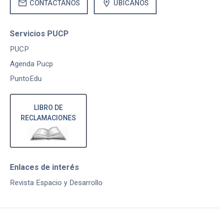
mail
location_on
CONTÁCTANOS
UBÍCANOS
Servicios PUCP
PUCP
Agenda Pucp
PuntoEdu
LIBRO DE
RECLAMACIONES
Enlaces de interés
Revista Espacio y Desarrollo