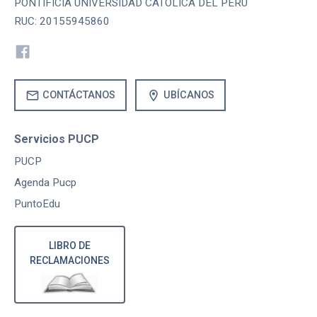
PONTIFICIA UNIVERSIDAD CATOLICA DEL PERU
RUC: 20155945860
mail
location_on
CONTÁCTANOS
UBÍCANOS
Servicios PUCP
PUCP
Agenda Pucp
PuntoEdu
LIBRO DE
RECLAMACIONES