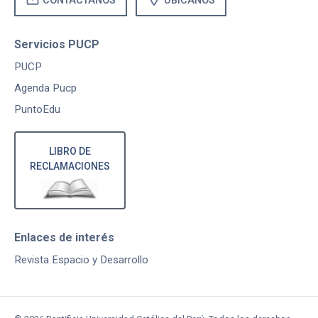
mail
location_on
CONTÁCTANOS
UBÍCANOS
Servicios PUCP
PUCP
Agenda Pucp
PuntoEdu
LIBRO DE
RECLAMACIONES
Enlaces de interés
Revista Espacio y Desarrollo