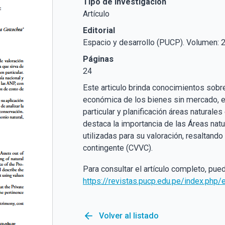
Tipo de Investigación
Artículo
Editorial
Espacio y desarrollo (PUCP). Volumen: 23
Páginas
24
Este articulo brinda conocimientos sobre
económica de los bienes sin mercado, e
particular y planificación áreas naturale
destaca la importancia de las Áreas nat
utilizadas para su valoración, resaltand
contingente (CVVC).
Para consultar el artículo completo, pued
https://revistas.pucp.edu.pe/index.php/
arrow_back
Volver al listado