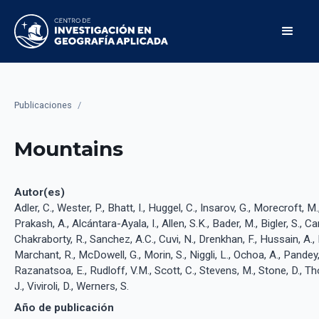
Publicaciones
/
Mountains
Autor(es)
Adler, C., Wester, P., Bhatt, I., Huggel, C., Insarov, G., Morecroft, M
Prakash, A., Alcántara-Ayala, I., Allen, S.K., Bader, M., Bigler, S., C
Chakraborty, R., Sanchez, A.C., Cuvi, N., Drenkhan, F., Hussain, A.,
Marchant, R., McDowell, G., Morin, S., Niggli, L., Ochoa, A., Pandey,
Razanatsoa, E., Rudloff, V.M., Scott, C., Stevens, M., Stone, D., Th
J., Viviroli, D., Werners, S.
Año de publicación