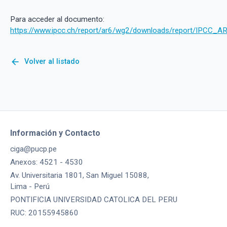
Para acceder al documento:
https://www.ipcc.ch/report/ar6/wg2/downloads/report/IPCC_
arrow_back
Volver al listado
Información y Contacto
ciga@pucp.pe
Anexos: 4521 - 4530
Av. Universitaria 1801, San Miguel 15088,
Lima - Perú
PONTIFICIA UNIVERSIDAD CATOLICA DEL PERU
RUC: 20155945860