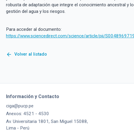
robusta de adaptación que integre el conocimiento ancestral y lo
gestión del agua y los riesgos.
Para acceder al documento:
https://www.sciencedirect.com/science/article/pii/S00489697
arrow_back
Volver al listado
Información y Contacto
ciga@pucp.pe
Anexos: 4521 - 4530
Av. Universitaria 1801, San Miguel 15088,
Lima - Perú