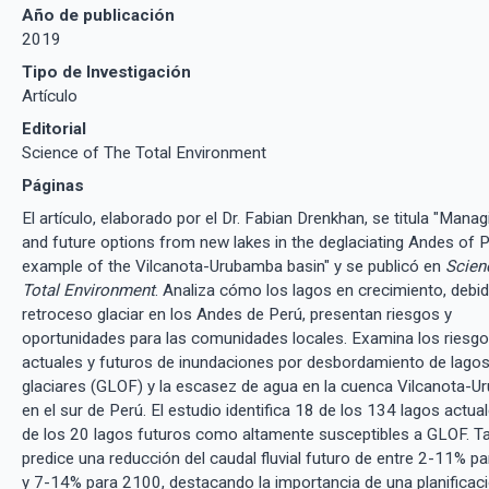
Año de publicación
2019
Tipo de Investigación
Artículo
Editorial
Science of The Total Environment
Páginas
El artículo, elaborado por el Dr. Fabian Drenkhan, se titula "Manag
and future options from new lakes in the deglaciating Andes of 
example of the Vilcanota-Urubamba basin" y se publicó en
Scien
Total Environment
. Analiza cómo los lagos en crecimiento, debid
retroceso glaciar en los Andes de Perú, presentan riesgos y
oportunidades para las comunidades locales. Examina los riesg
actuales y futuros de inundaciones por desbordamiento de lago
glaciares (GLOF) y la escasez de agua en la cuenca Vilcanota-U
en el sur de Perú. El estudio identifica 18 de los 134 lagos actua
de los 20 lagos futuros como altamente susceptibles a GLOF. T
predice una reducción del caudal fluvial futuro de entre 2-11% p
y 7-14% para 2100, destacando la importancia de una planificac