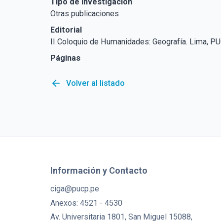
Tipo de Investigación
Otras publicaciones
Editorial
II Coloquio de Humanidades: Geografía. Lima, PU
Páginas
arrow_back
Volver al listado
Información y Contacto
ciga@pucp.pe
Anexos: 4521 - 4530
Av. Universitaria 1801, San Miguel 15088,