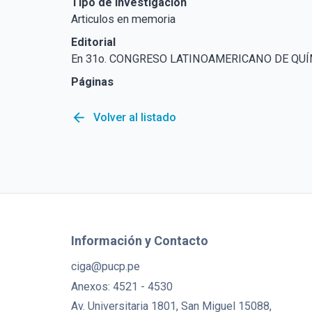
Tipo de Investigación
Articulos en memoria
Editorial
En 31o. CONGRESO LATINOAMERICANO DE QUÍMI
Páginas
arrow_back
Volver al listado
Información y Contacto
ciga@pucp.pe
Anexos: 4521 - 4530
Av. Universitaria 1801, San Miguel 15088,