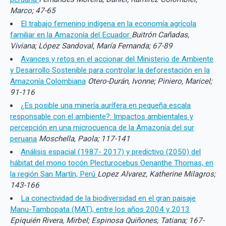
Marco; 47-65
El trabajo femenino indígena en la economía agrícola
familiar en la Amazonía del Ecuador
Buitrón Cañadas,
Viviana; López Sandoval, María Fernanda; 67-89
Avances y retos en el accionar del Ministerio de Ambiente
y Desarrollo Sostenible para controlar la deforestación en la
Amazonía Colombiana
Otero-Durán, Ivonne; Piniero, Maricel;
91-116
¿Es posible una minería aurífera en pequeña escala
responsable con el ambiente?: Impactos ambientales y
percepción en una microcuenca de la Amazonía del sur
peruana
Moschella, Paola; 117-141
Análisis espacial (1987- 2017) y predictivo (2050) del
hábitat del mono tocón Plecturocebus Oenanthe Thomas, en
la región San Martín, Perú
Lopez Alvarez, Katherine Milagros;
143-166
La conectividad de la biodiversidad en el gran paisaje
Manu-Tambopata (MAT), entre los años 2004 y 2013
Epiquién Rivera, Mirbel; Espinosa Quiñones, Tatiana; 167-