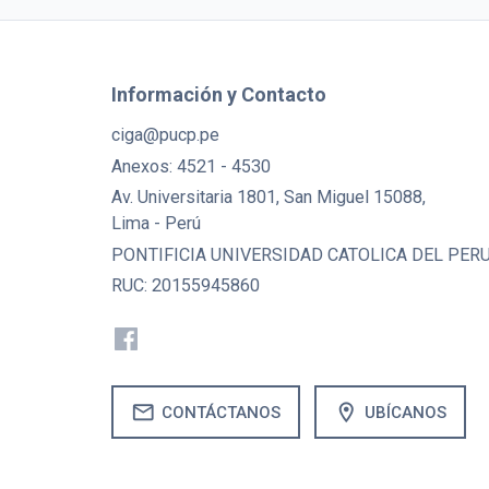
Información y Contacto
ciga@pucp.pe
Anexos: 4521 - 4530
Av. Universitaria 1801, San Miguel 15088,
Lima - Perú
PONTIFICIA UNIVERSIDAD CATOLICA DEL PER
RUC: 20155945860
mail
location_on
CONTÁCTANOS
UBÍCANOS