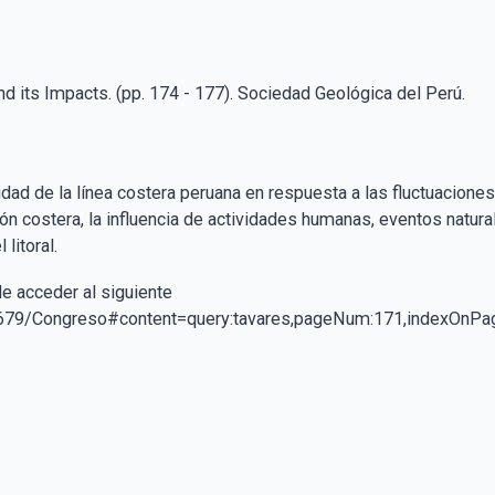
d its Impacts. (pp. 174 - 177). Sociedad Geológica del Perú.
lidad de la línea costera peruana en respuesta a las fluctuacione
n costera, la influencia de actividades humanas, eventos naturale
litoral.
de acceder al siguiente
8679/Congreso#content=query:tavares,pageNum:171,indexOnPag