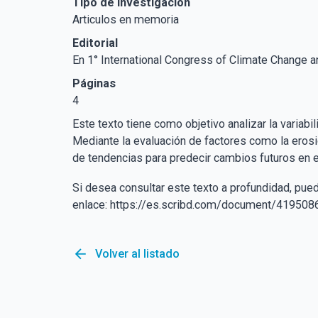
Tipo de Investigación
Articulos en memoria
Editorial
En 1° International Congress of Climate Change an
Páginas
4
Este texto tiene como objetivo analizar la variabi
Mediante la evaluación de factores como la erosió
de tendencias para predecir cambios futuros en el 
Si desea consultar este texto a profundidad, pue
enlace: https://es.scribd.com/document/41950
arrow_back
Volver al listado