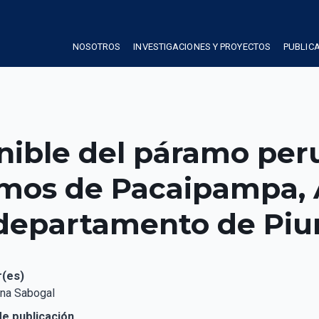
NOSOTROS
INVESTIGACIONES Y PROYECTOS
PUBLIC
enible del páramo per
amos de Pacaipampa, A
epartamento de Piur
r(es)
Ana Sabogal
e publicación