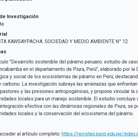
de Investigación
ta
rial
STA KAWSAYPACHA. SOCIEDAD Y MEDIO AMBIENTE N° 12
nas
tículo "Desarrollo sostenible del páramo peruano: estudio de ca
ncabamba en el departamento de Piura, Perú", elaborado por la D
gica y social de los ecosistemas de páramo en Perú, destacando
y carbono. La investigación subraya las amenazas que enfrenta
pastoreo y las presiones antropogénicas, y propone vincular la 
idades locales para un manejo sostenible. El estudio concluye
 integración efectiva con las dinámicas regionales de Piura, se po
idades locales y la conservación del ecosistema del páramo.
acceder al artículo completo:
https://revistas.pucp.edu.pe/inde