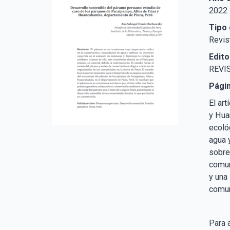
2022
Tipo 
Revis
Edito
REVI
Pági
El ar
y Hua
ecoló
agua 
sobre
comun
y una
comun
Para 