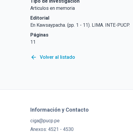
Tipo de Investigación
Articulos en memoria
Editorial
En Kawsaypacha. (pp. 1 - 11). LIMA. INTE-PUCP.
Páginas
11
arrow_back
Volver al listado
Información y Contacto
ciga@pucp.pe
Anexos: 4521 - 4530