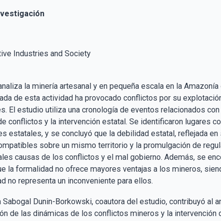
nvestigación
tive Industries and Society
o analiza la minería artesanal y en pequeña escala en la Amazoní
ada de esta actividad ha provocado conflictos por su explotación
. El estudio utiliza una cronología de eventos relacionados con la
de conflictos y la intervención estatal. Se identificaron lugare
es estatales, y se concluyó que la debilidad estatal, reflejada e
ompatibles sobre un mismo territorio y la promulgación de regula
pales causas de los conflictos y el mal gobierno. Además, se enc
ue la formalidad no ofrece mayores ventajas a los mineros, siend
ad no representa un inconveniente para ellos.
a Sabogal Dunin-Borkowski, coautora del estudio, contribuyó al 
n de las dinámicas de los conflictos mineros y la intervención de