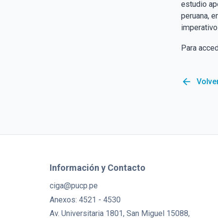
estudio ap
peruana, e
imperativo
Para acced
arrow_back
Volver
Información y Contacto
ciga@pucp.pe
Anexos: 4521 - 4530
Av. Universitaria 1801, San Miguel 15088,