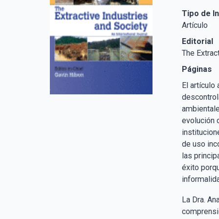
Tipo de I
Artículo
Editorial
The Extrac
Páginas
El artícul
descontrol
ambientales
evolución 
institucion
de uso inc
las princi
éxito porq
informalid
La Dra. An
comprensió