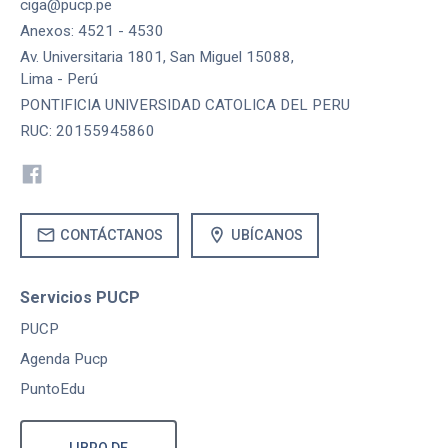
ciga@pucp.pe
Anexos: 4521 - 4530
Av. Universitaria 1801, San Miguel 15088,
Lima - Perú
PONTIFICIA UNIVERSIDAD CATOLICA DEL PERU
RUC: 20155945860
mail
location_on
CONTÁCTANOS
UBÍCANOS
Servicios PUCP
PUCP
Agenda Pucp
PuntoEdu
LIBRO DE