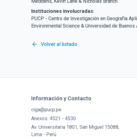
Meddens, Kevin Lane & Nicholas Branch.
Instituciones involucradas:
PUCP - Centro de Investigación en Geografía Apli
Environmental Science & Universidad de Buenos 
arrow_back
Volver al listado
Información y Contacto
ciga@pucp.pe
Anexos: 4521 - 4530
Av. Universitaria 1801, San Miguel 15088,
Lima - Perú