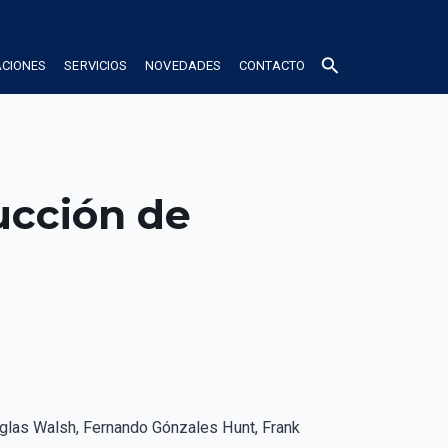
search
ACIONES
SERVICIOS
NOVEDADES
CONTACTO
ucción de
uglas Walsh, Fernando Gónzales Hunt, Frank