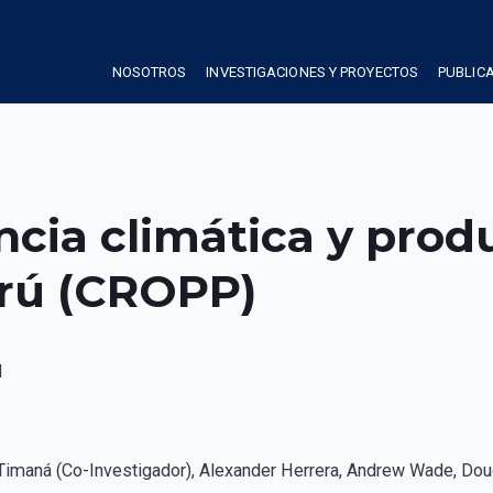
NOSOTROS
INVESTIGACIONES Y PROYECTOS
PUBLIC
ncia climática y prod
erú (CROPP)
l
in Timaná (Co-Investigador), Alexander Herrera, Andrew Wade, Do