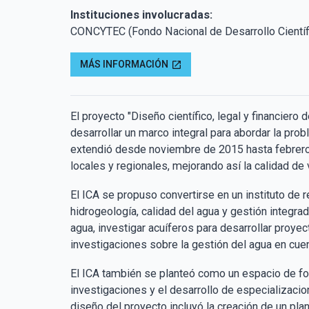
Instituciones involucradas:
CONCYTEC (Fondo Nacional de Desarrollo Científi
MÁS INFORMACIÓN
open_in_new
El proyecto "Diseño científico, legal y financiero 
desarrollar un marco integral para abordar la prob
extendió desde noviembre de 2015 hasta febrero
locales y regionales, mejorando así la calidad de v
El ICA se propuso convertirse en un instituto de r
hidrogeología, calidad del agua y gestión integra
agua, investigar acuíferos para desarrollar proye
investigaciones sobre la gestión del agua en cuen
El ICA también se planteó como un espacio de fo
investigaciones y el desarrollo de especializaci
diseño del proyecto incluyó la creación de un pla