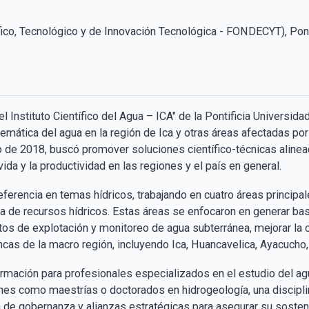
co, Tecnológico y de Innovación Tecnológica - FONDECYT), Ponti
del Instituto Científico del Agua – ICA" de la Pontificia Universi
lemática del agua en la región de Ica y otras áreas afectadas por
 de 2018, buscó promover soluciones científico-técnicas aline
ida y la productividad en las regiones y el país en general​​.
eferencia en temas hídricos, trabajando en cuatro áreas principale
da de recursos hídricos. Estas áreas se enfocaron en generar bas
ctos de explotación y monitoreo de agua subterránea, mejorar la c
cas de la macro región, incluyendo Ica, Huancavelica, Ayacucho, A
rmación para profesionales especializados en el estudio del ag
ones como maestrías o doctorados en hidrogeología, una discipli
n de gobernanza y alianzas estratégicas para asegurar su sosteni