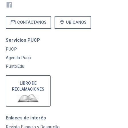
mail
location_on
CONTÁCTANOS
UBÍCANOS
Servicios PUCP
PUCP
Agenda Pucp
PuntoEdu
LIBRO DE
RECLAMACIONES
Enlaces de interés
Revista Espacio y Desarrollo