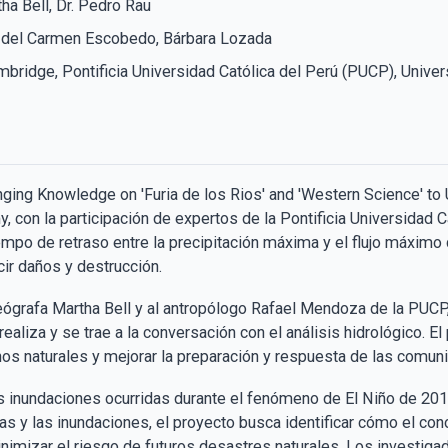
tha Bell, Dr. Pedro Rau
a del Carmen Escobedo, Bárbara Lozada
bridge, Pontificia Universidad Católica del Perú (PUCP), Univer
inging Knowledge on 'Furia de los Rios' and 'Western Science' t
my, con la participación de expertos de la Pontificia Universidad 
po de retraso entre la precipitación máxima y el flujo máximo 
ir daños y destrucción​​.
geógrafa Martha Bell y al antropólogo Rafael Mendoza de la PUC
ealiza y se trae a la conversación con el análisis hidrológico. E
 naturales y mejorar la preparación y respuesta de las comunid
s inundaciones ocurridas durante el fenómeno de El Niño de 2017 
sas y las inundaciones, el proyecto busca identificar cómo el con
inimizar el riesgo de futuros desastres naturales. Los investigado