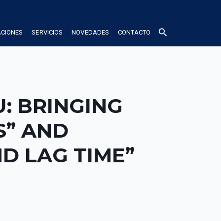
search
ACIONES
SERVICIOS
NOVEDADES
CONTACTO
U: BRINGING
S” AND
D LAG TIME”