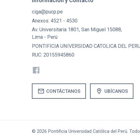
Información y Contacto
ciga@pucp.pe
Anexos: 4521 - 4530
Av. Universitaria 1801, San Miguel 15088,
Lima - Perú
PONTIFICIA UNIVERSIDAD CATOLICA DEL PER
RUC: 20155945860
mail
location_on
CONTÁCTANOS
UBÍCANOS
© 2026 Pontificia Universidad Católica del Perú. Tod