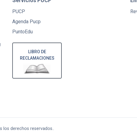
Servicios PUCP
En
PUCP
Rev
Agenda Pucp
PuntoEdu
U
LIBRO DE
RECLAMACIONES
os los derechos reservados..