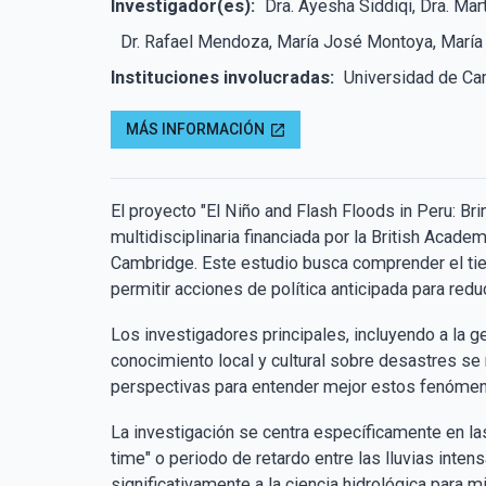
Investigador(es):
Dra. Ayesha Siddiqi, Dra. Mar
Dr. Rafael Mendoza, María José Montoya, Marí
Instituciones involucradas:
Universidad de Cam
MÁS INFORMACIÓN
open_in_new
El proyecto "El Niño and Flash Floods in Peru: Br
multidisciplinaria financiada por la British Acade
Cambridge. Este estudio busca comprender el tiem
permitir acciones de política anticipada para reduc
Los investigadores principales, incluyendo a la 
conocimiento local y cultural sobre desastres se r
perspectivas para entender mejor estos fenómenos
La investigación se centra específicamente en la
time" o periodo de retardo entre las lluvias inten
significativamente a la ciencia hidrológica para m