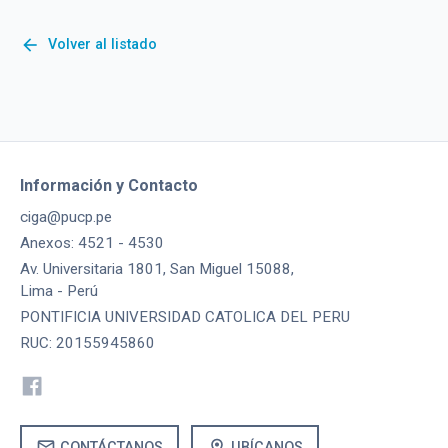
arrow_back
Volver al listado
Información y Contacto
ciga@pucp.pe
Anexos: 4521 - 4530
Av. Universitaria 1801, San Miguel 15088,
Lima - Perú
PONTIFICIA UNIVERSIDAD CATOLICA DEL PERU
RUC: 20155945860
mail
location_on
CONTÁCTANOS
UBÍCANOS